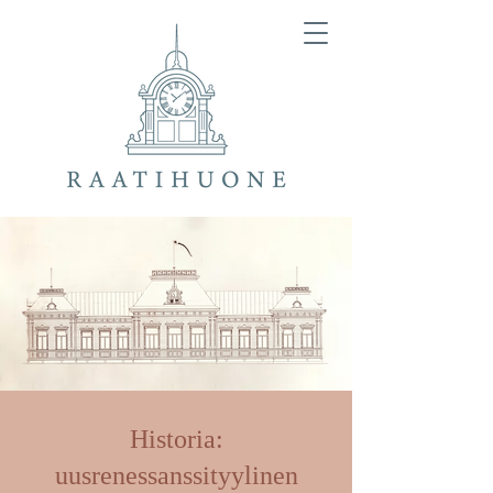
Historia:
uusrenessanssityylinen