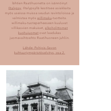
lähtien Raatihuonetta on isännöinyt
Iltalypsy
. Iltalypsyllä kestitsee asiakkaita
myös useissa muissa seudun ravintoloissa ja
valmistaa myös
willimaku
-tuotteita.
willimaku-tuoteperheeseen kuuluvat
villikasvien makuiset,
alkoholittomat
kuohujuomat
ovat laadukas
juomavaihtoehto Raatihuoneen juhliin.
​Lähde: Pohjois-Savon
kulttuuriympäristöselvitys, osa 2.