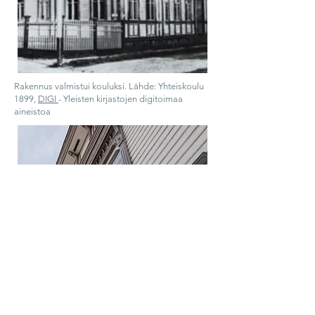
Rakennus valmistui kouluksi. Lähde: Yhteiskoulu
1899,
DIGI
- Yleisten kirjastojen digitoimaa
aineistoa