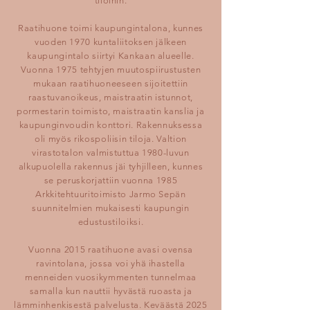
tiloihin.
​Raatihuone toimi kaupungintalona, kunnes
vuoden 1970 kuntaliitoksen jälkeen
kaupungintalo siirtyi Kankaan alueelle.
Vuonna 1975 tehtyjen muutospiirustusten
mukaan raatihuoneeseen sijoitettiin
raastuvanoikeus, maistraatin istunnot,
pormestarin toimisto, maistraatin kanslia ja
kaupunginvoudin konttori. Rakennuksessa
oli myös rikospoliisin tiloja. Valtion
virastotalon valmistuttua 1980-luvun
alkupuolella rakennus jäi tyhjilleen, kunnes
se peruskorjattiin vuonna 1985
Arkkitehtuuritoimisto Jarmo Sepän
suunnitelmien mukaisesti kaupungin
edustustiloiksi.
Vuonna 2015 raatihuone avasi ovensa
ravintolana, jossa voi yhä ihastella
menneiden vuosikymmenten tunnelmaa
samalla kun nauttii hyvästä ruoasta ja
lämminhenkisestä palvelusta. Keväästä 2025