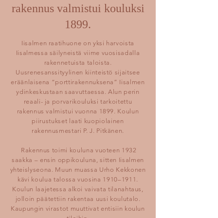
rakennus valmistui kouluksi
1899.
Iisalmen raatihuone on yksi harvoista
Iisalmessa säilyneistä viime vuosisadalla
rakennetuista taloista.
Uusrenesanssityylinen kiinteistö sijaitsee
eräänlaisena “porttirakennuksena” Iisalmen
ydinkeskustaan saavuttaessa. Alun perin
reaali- ja porvarikouluksi tarkoitettu
rakennus valmistui vuonna 1899. Koulun
piirustukset laati kuopiolainen
rakennusmestari P. J. Pitkänen.
Rakennus toimi kouluna vuoteen 1932
saakka – ensin oppikouluna, sitten Iisalmen
yhteislyseona. Muun muassa Urho Kekkonen
kävi koulua talossa vuosina 1910–1911.
Koulun laajetessa alkoi vaivata tilanahtaus,
jolloin päätettiin rakentaa uusi koulutalo.
Kaupungin virastot muuttivat entisiin koulun