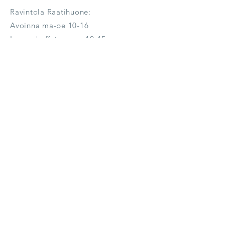
Ravintola Raatihuone:
Avoinna ma-pe 10-16
Lounasbuffet ma-pe 10-15
Muina aikoina palvelemme
tilauksesta.
M
yyntipalvelu:
raatihuone(at)iltalypsy.fi
puh. +358 50 408 6009
Käyntiosoite:
Kauppakatu 22
74100 Iisalmi